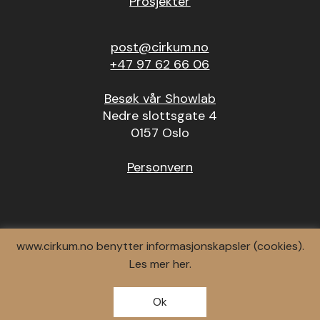
Prosjekter
post@cirkum.no
+47 97 62 66 06
Besøk vår Showlab
Nedre slottsgate 4
0157 Oslo
Personvern
www.cirkum.no benytter informasjonskapsler (cookies).
Les mer
her.
© 2026 Cirkum AS.
Design av
, utviklet av
SNØHETTA
RESPONSIV MEDIA
Ok