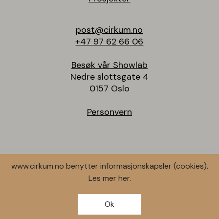
post@cirkum.no
+47 97 62 66 06
Besøk vår Showlab
Nedre slottsgate 4
0157 Oslo
Personvern
www.cirkum.no benytter informasjonskapsler (cookies).
Les mer
her.
© 2026 Cirkum AS.
Design av
, utviklet av
SNØHETTA
RESPONSIV MEDIA
Ok