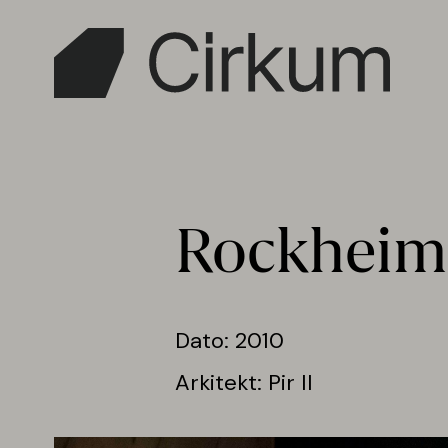
Skip
to
main
content
Rockheim
Dato: 2010
Arkitekt: Pir II