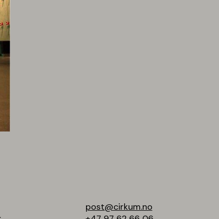
post@cirkum.no
k
+47 97 62 66 06