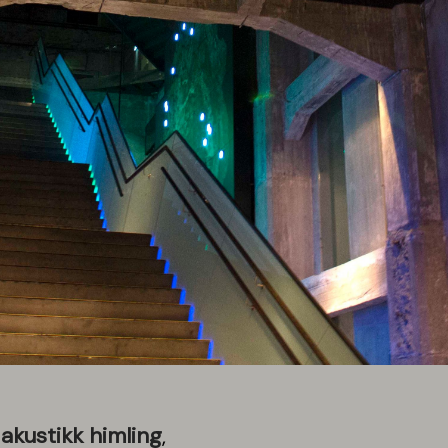
t
akustikk himling
,