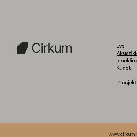
Lys
Akustik
Innekli
Kunst
Prosjek
www.cirkum.n
© 2026 Cirkum AS.
Design av
SNØHETTA
, utviklet av
RESP