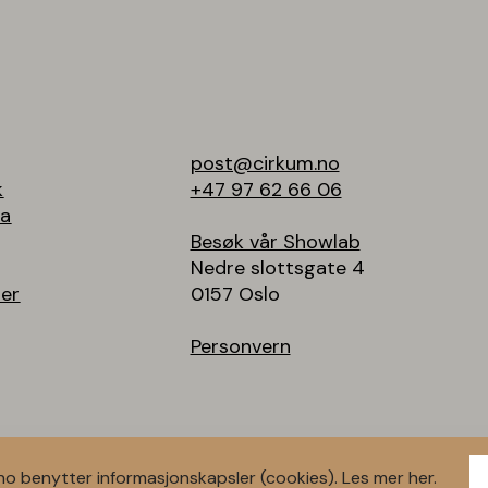
post@cirkum.no
k
+47 97 62 66 06
ma
Besøk vår Showlab
Nedre slottsgate 4
ter
0157 Oslo
Personvern
o benytter informasjonskapsler (cookies). Les mer
her.
ONSIV MEDIA